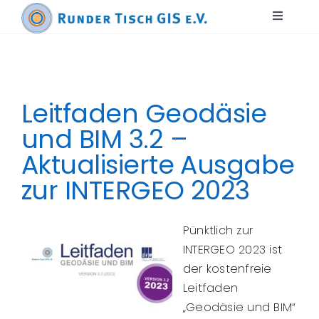
Zum
Toggle
Inhalt
Navigat
springen
Home
Leitfaden Geodäsie
Aktuelles
und BIM 3.2 –
Aktualisierte Ausgabe
Publikationen
zur INTERGEO 2023
Veranstaltungen
Pünktlich zur
INTERGEO 2023 ist
Nachwuchsförderung
der kostenfreie
Leitfaden
„Geodäsie und BIM“
Kompetenzpools