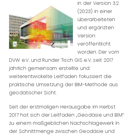
in der Version 3.2
(2023) in einer
Über Uns
überarbeiteten
und ergänzten
Version
Aktivitätenkatalog
veröffentlicht
worden. Der vom
Mitgliedschaft
DVW e.V. und Runder Tisch GIS e.V. seit 2017
jährlich gemeinsam erstellte und
weiterentwickelte Leitfaden fokussiert die
Jobbörse
praktische Umsetzung der BIM-Methode aus
geodätischer Sicht.
Kontakt
Seit der erstmaligen Herausgabe im Herbst
2017 hat sich der Leitfaden „Geodäsie und BIM“
zu einem maßgeblichen Nachschlagewerk in
der Schnittmenge zwischen Geodäsie und