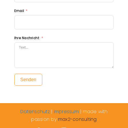
Email
Ihre Nachricht
Senden
Datenschutz
|
Impressum
| made with
passion by
max2-consulting